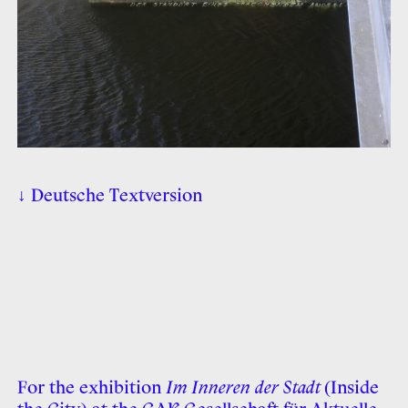
↓ Deutsche Textversion
For the exhibition
Im Inneren der Stadt
(Inside